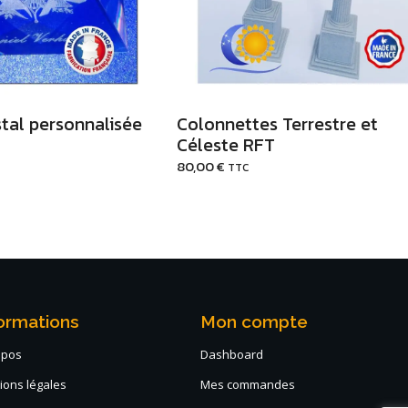
stal personnalisée
Colonnettes Terrestre et
Céleste RFT
80,00
€
TTC
ormations
Mon compte
opos
Dashboard
ions légales
Mes commandes