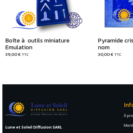
Boîte à outils miniature
Pyramide cri
Emulation
nom
39,00
€
30,00
€
TTC
TTC
Inf
À pr
Ment
Lune et Soleil Diffusion SARL