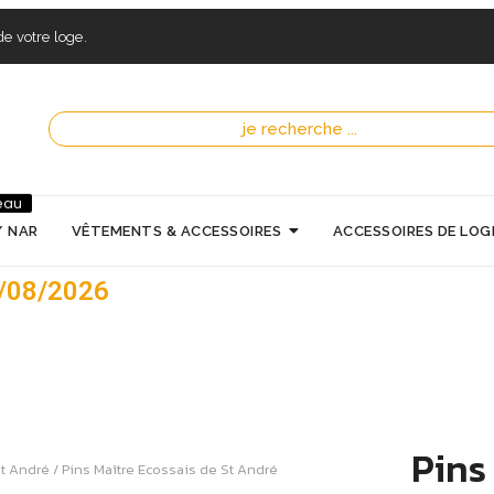
e votre loge.
eau
/ NAR
VÊTEMENTS & ACCESSOIRES
ACCESSOIRES DE LOG
7/08/2026
Pins
St André
/ Pins Maître Ecossais de St André