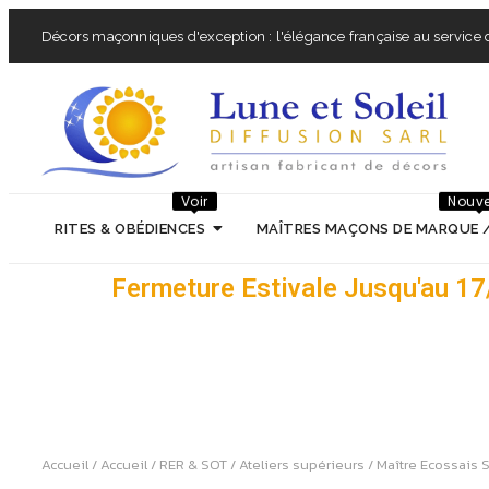
Décors maçonniques d'exception : l'élégance française au service d
Voir
Nouv
RITES & OBÉDIENCES
MAÎTRES MAÇONS DE MARQUE 
Fermeture Estivale Jusqu'au 1
Accueil
/
Accueil
/
RER & SOT
/
Ateliers supérieurs
/
Maître Ecossais 