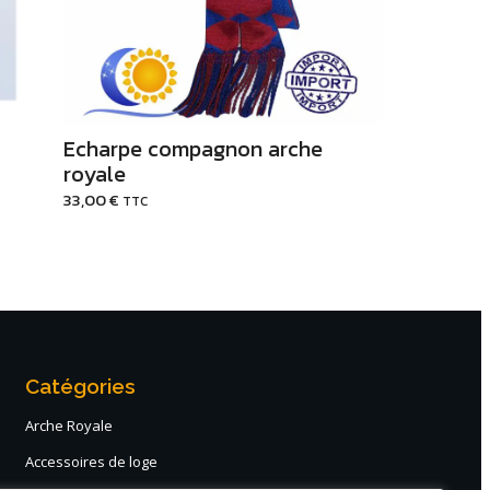
Echarpe compagnon arche
royale
33,00
€
TTC
Catégories
Arche Royale
Accessoires de loge