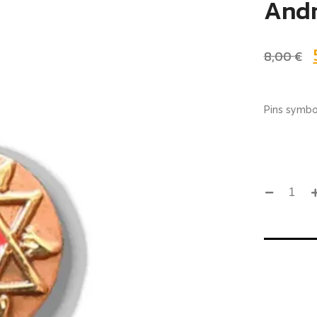
And
8,00
€
Pins symbo