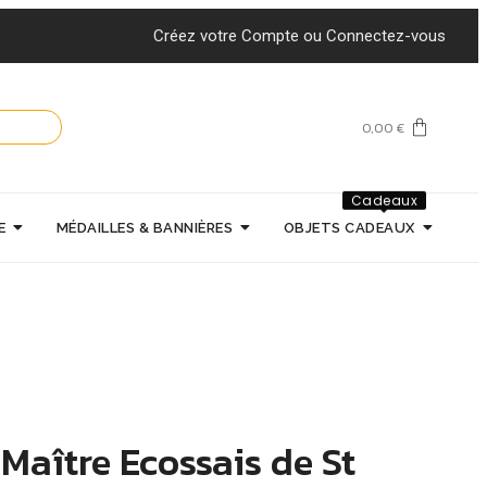
Créez votre Compte ou Connectez-vous
0,00
€
Cadeaux
E
MÉDAILLES & BANNIÈRES
OBJETS CADEAUX
 Maître Ecossais de St