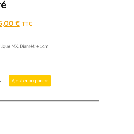
ré
5,00
€
TTC
lique MX. Diamètre 1cm.
Ajouter au panier