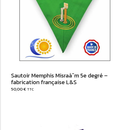
Ajouter au Panier
Sautoir Memphis Misraà¯m 5e degré –
fabrication française L&S
50,00
€
TTC