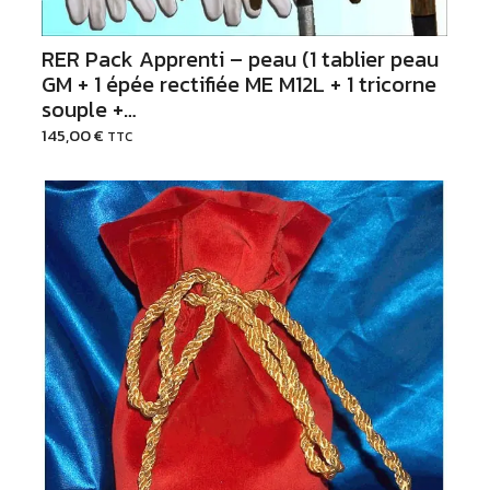
RER Pack Apprenti – peau (1 tablier peau
GM + 1 épée rectifiée ME M12L + 1 tricorne
souple +…
145,00
€
TTC
Voir les options