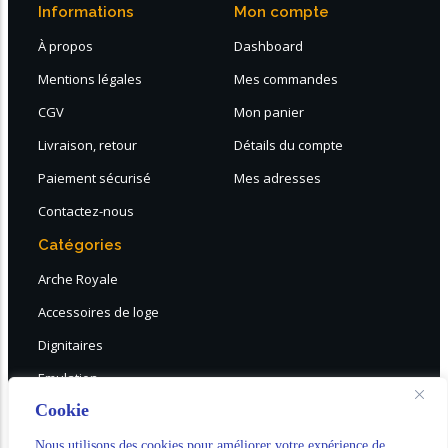
Informations
Mon compte
À propos
Dashboard
Mentions légales
Mes commandes
CGV
Mon panier
Livraison, retour
Détails du compte
Paiement sécurisé
Mes adresses
Contactez-nous
Catégories
Arche Royale
Accessoires de loge
Dignitaires
Emulation
Cookie
DESTOCKAGE
Choix rapide tous rites
Nous utilisons des cookies pour améliorer votre expérience de