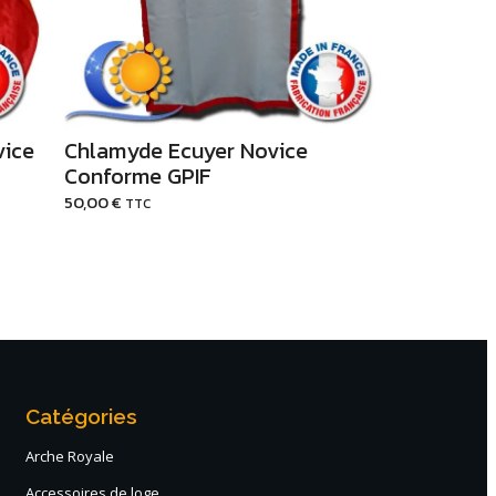
vice
Chlamyde Ecuyer Novice
Conforme GPIF
50,00
€
TTC
Catégories
Arche Royale
Accessoires de loge