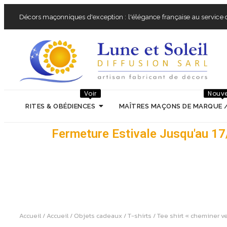
Décors maçonniques d'exception : l'élégance française au service d
Voir
Nouv
RITES & OBÉDIENCES
MAÎTRES MAÇONS DE MARQUE 
Fermeture Estivale Jusqu'au 1
Accueil
/
Accueil
/
Objets cadeaux
/
T-shirts
/ Tee shirt « cheminer ve