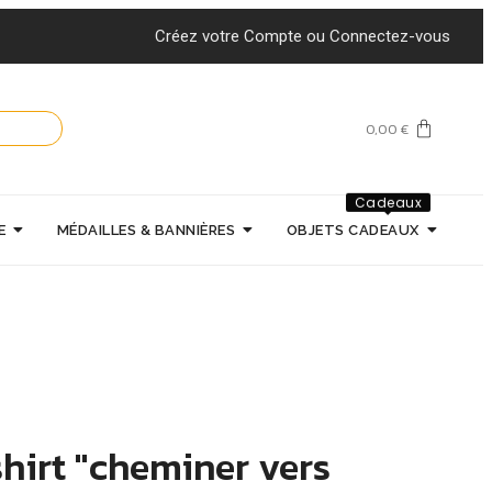
Créez votre Compte ou Connectez-vous
0,00
€
Cadeaux
E
MÉDAILLES & BANNIÈRES
OBJETS CADEAUX
shirt "cheminer vers