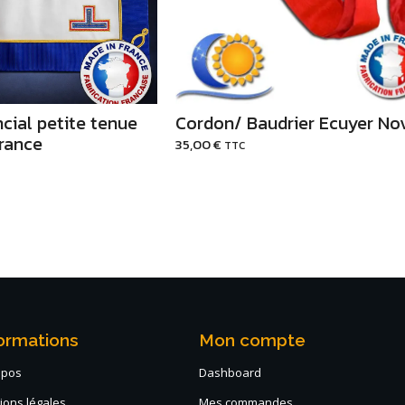
ncial petite tenue
Cordon/ Baudrier Ecuyer No
France
35,00
€
TTC
ormations
Mon compte
opos
Dashboard
ions légales
Mes commandes