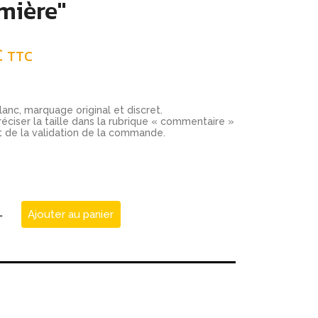
umière"
€
TTC
lanc, marquage original et discret.
éciser la taille dans la rubrique « commentaire »
de la validation de la commande.
Ajouter au panier