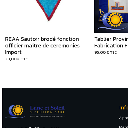
REAA Sautoir brodé fonction
Tablier Provi
officier maître de ceremonies
Fabrication 
Import
95,00
€
TTC
29,00
€
TTC
Inf
À pr
Ment