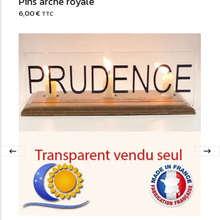
Pins arche royale
6,00
€
TTC
Ajouter au Panier