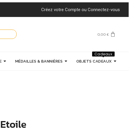
Créez votre Compte ou Connectez-vous
0,00
€
Cadeaux
E
MÉDAILLES & BANNIÈRES
OBJETS CADEAUX
Etoile