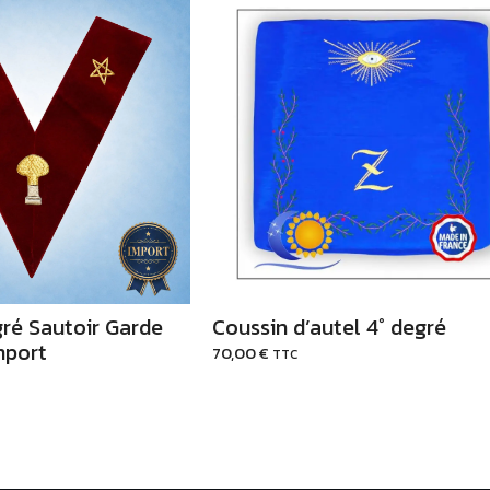
uter au Panier
Ajouter au Panier
ré Sautoir Garde
Coussin d’autel 4° degré
mport
70,00
€
TTC