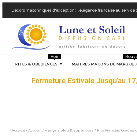
Décors maçonniques d'exception : l'élégance française au service d
Voir
Nouv
RITES & OBÉDIENCES
MAÎTRES MAÇONS DE MARQUE 
Fermeture Estivale Jusqu'au 1
Accueil
/
Accueil
/
Français bleu & supérieurs
/
Rite Français Grades