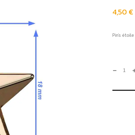
4,50
€
Pin’s étoil