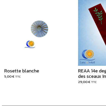
Ajouter au Panier
Ajo
REAA 14e deg
Rosette blanche
des sceaux I
5,00
€
TTC
29,00
€
TTC