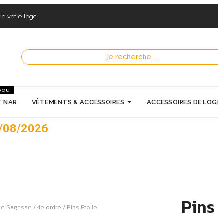
e votre loge.
eau
/ NAR
VÊTEMENTS & ACCESSOIRES
ACCESSOIRES DE LOG
7/08/2026
Pins 
 de Sagesse
/
4e ordre
/ Pins Etoile