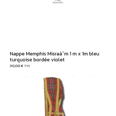
Ajouter au Panier
Nappe Memphis Misraà¯m 1 m x 1m bleu
turquoise bordée violet
30,00
€
TTC