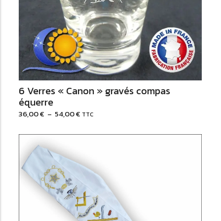
6 Verres « Canon » gravés compas
équerre
36,00
€
–
54,00
€
TTC