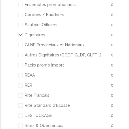
Ensembles promotionnels
0
Cordons / Baudriers
0
Sautoirs Officiers
0
Dignitaires
0
GLNF Provinciaux et Nationaux
0
Autres Dignitaires (GODF, GLDF, GLFF....)
0
Packs promo Import
0
REAA
0
RER
0
Rite Francais
0
Rite Standard d'Ecosse
0
DESTOCKAGE
0
Rites & Obédiences
0