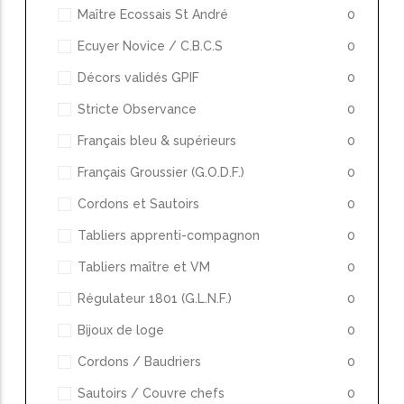
Maître Ecossais St André
0
Ecuyer Novice / C.B.C.S
0
Décors validés GPIF
0
Stricte Observance
0
Français bleu & supérieurs
0
Français Groussier (G.O.D.F.)
0
Cordons et Sautoirs
0
Tabliers apprenti-compagnon
0
Tabliers maître et VM
0
Régulateur 1801 (G.L.N.F.)
0
Bijoux de loge
0
Cordons / Baudriers
0
Sautoirs / Couvre chefs
0