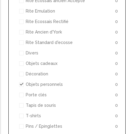
Rite Ecossais ancien Accepté
0
Rite Emulation
0
Rite Ecossais Rectifié
0
Rite Ancien d'York
0
Rite Standard d'ecosse
0
Divers
0
Objets cadeaux
0
Décoration
0
Objets personnels
0
Porte clés
0
Tapis de souris
0
T-shirts
0
Pins / Epinglettes
0