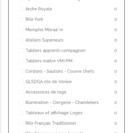
Arche Royale
0
Rite York
0
Memphis Misraà¯m
0
Ateliers Supérieurs
0
Tabliers apprenti-compagnon
0
Tabliers maître VM/PM
0
Cordons - Sautoirs - Couvre chefs
0
GLSDGA rite de Venise
0
Accessoires de loge
0
Illumination - Ciergerie - Chandeliers
0
Tableaux et affichage Loges
0
Rite Français Traditionnel
0