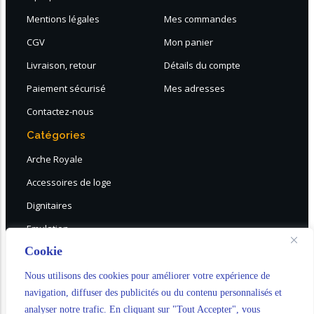
Mentions légales
Mes commandes
CGV
Mon panier
Livraison, retour
Détails du compte
Paiement sécurisé
Mes adresses
Contactez-nous
Catégories
Arche Royale
Accessoires de loge
Dignitaires
Emulation
Cookie
DESTOCKAGE
Choix rapide tous rites
Nous utilisons des cookies pour améliorer votre expérience de
navigation, diffuser des publicités ou du contenu personnalisés et
analyser notre trafic. En cliquant sur "Tout Accepter", vous