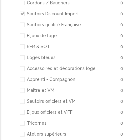
Cordons / Baudriers
0
Sautoirs Discount Import
0
Sautoirs qualité Française
0
Bijoux de loge
0
RER & SOT
0
Loges bleues
0
Accessoires et décorations loge
0
Apprenti - Compagnon
0
Maître et VM
0
Sautoirs officiers et VM
0
Bijoux officiers et V.FF
0
Tricornes
0
Ateliers supérieurs
0