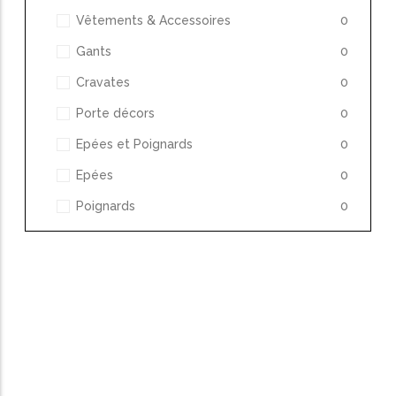
Vêtements & Accessoires
0
Gants
0
Cravates
0
Porte décors
0
Epées et Poignards
0
Epées
0
Poignards
0