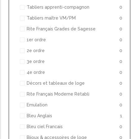
Tabliers apprenti-compagnon
0
Tabliers maître VM/PM
0
Rite Français Grades de Sagesse
0
1er ordre
0
2e ordre
0
3e ordre
0
4e ordre
0
Décors et tableaux de loge
0
Rite Français Moderne Rétabli
0
Emulation
0
Bleu Anglais
1
Bleu ciel Francais
0
Bijoux & accessoires de loge
0