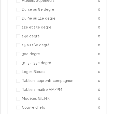
Ateliers Supérieurs
0
Du 4e au 8e degré
0
Du 9e au 11e degré
0
12e et 13e degré
0
14e degré
0
15 au 18e degré
0
30e degré
0
31, 32, 33e degré
0
Loges Bleues
0
Tabliers apprenti-compagnon
0
Tabliers maître VM/PM
0
Modèles G.L.N.F.
0
Couvre chefs
0