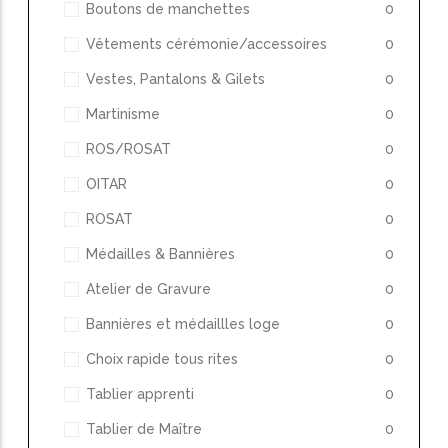
Boutons de manchettes
0
Vêtements cérémonie/accessoires
0
Vestes, Pantalons & Gilets
0
Martinisme
0
ROS/ROSAT
0
OITAR
0
ROSAT
0
Médailles & Bannières
0
Atelier de Gravure
0
Bannières et médaillles loge
0
Choix rapide tous rites
0
Tablier apprenti
0
Tablier de Maître
0