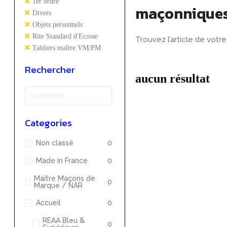
1er ordre
maçonnique
Divers
Objets personnels
Rite Standard d'Ecosse
Trouvez l’article de votre
Tabliers maître VM/PM
Rechercher
aucun résultat
Categories
Non classé
0
Made in France
0
Maître Maçons de
0
Marque / NAR
Accueil
0
REAA Bleu &
0