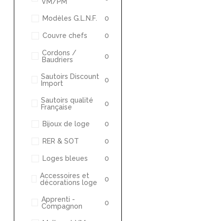
VM/PM
Modèles G.L.N.F.
0
Couvre chefs
0
Cordons /
0
Baudriers
Sautoirs Discount
0
Import
Sautoirs qualité
0
Française
Bijoux de loge
0
RER & SOT
0
Loges bleues
0
Accessoires et
0
décorations loge
Apprenti -
0
Compagnon