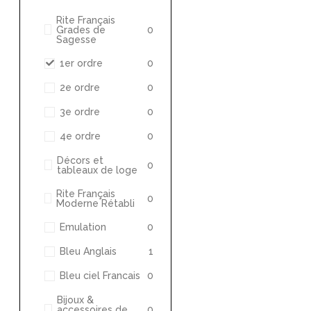
Rite Français
Grades de
0
Sagesse
1er ordre
0
2e ordre
0
3e ordre
0
4e ordre
0
Décors et
0
tableaux de loge
Rite Français
0
Moderne Rétabli
Emulation
0
Bleu Anglais
1
Bleu ciel Francais
0
Bijoux &
accessoires de
0