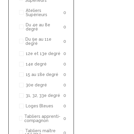
Supérieurs
Ateliers
0
Supérieurs
Du 4e au 8e
0
degré
Du 9e au 11e
0
degré
12e et 13e degré
0
14e degré
0
15 au 18e degré
0
30e degré
0
31, 32, 33e degré
0
Loges Bleues
0
Tabliers apprenti-
0
compagnon
Tabliers maître
0