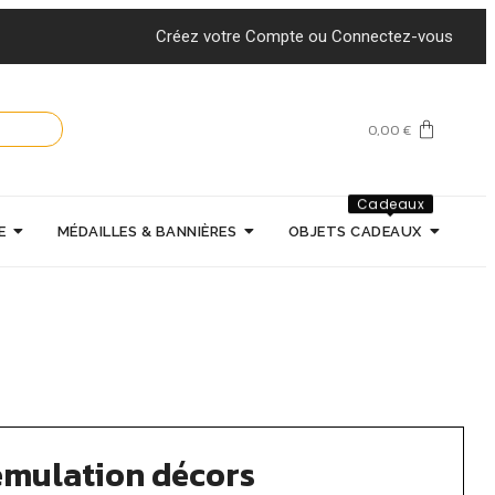
Créez votre Compte ou Connectez-vous
0,00
€
Cadeaux
E
MÉDAILLES & BANNIÈRES
OBJETS CADEAUX
 emulation décors