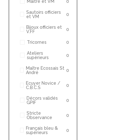
Maître et VM
0
Sautoirs officiers
0
et VM
Bijoux officiers et
0
V.FF
Tricornes
0
Ateliers
0
supérieurs
Maître Ecossais St
0
André
Ecuyer Novice /
0
C.B.C.S
Décors validés
0
GPIF
Stricte
0
Observance
Français bleu &
0
supérieurs