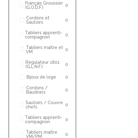
Français Groussier
0
(G.O.D.F.)
Cordons et
0
Sautoirs
Tabliers apprenti-
0
compagnon
Tabliers maître et
0
VM
Régulateur 1801
0
(G.L.N.F.)
Bijoux de loge
0
Cordons /
0
Baudriers
Sautoirs / Couvre
0
chefs
Tabliers apprenti-
0
compagnon
Tabliers maître
0
VM/PM