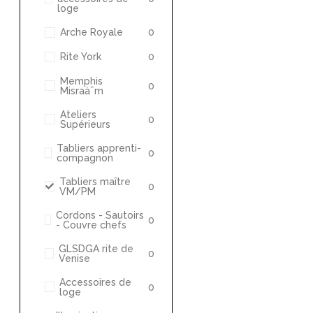
loge
Arche Royale
0
Rite York
0
Memphis
0
Misraà¯m
Ateliers
0
Supérieurs
Tabliers apprenti-
0
compagnon
Tabliers maître
0
VM/PM
Cordons - Sautoirs
0
- Couvre chefs
GLSDGA rite de
0
Venise
Accessoires de
0
loge