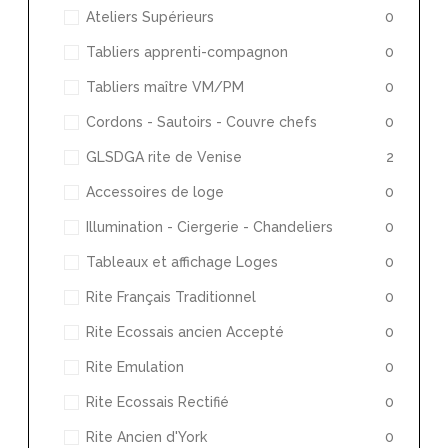
Ateliers Supérieurs
0
Tabliers apprenti-compagnon
0
Tabliers maître VM/PM
0
Cordons - Sautoirs - Couvre chefs
0
GLSDGA rite de Venise
2
Accessoires de loge
0
Illumination - Ciergerie - Chandeliers
0
Tableaux et affichage Loges
0
Rite Français Traditionnel
0
Rite Ecossais ancien Accepté
0
Rite Emulation
0
Rite Ecossais Rectifié
0
Rite Ancien d'York
0