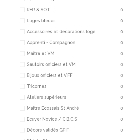
RER & SOT
0
Loges bleues
0
Accessoires et décorations loge
0
Apprenti - Compagnon
0
Maître et VM
0
Sautoirs officiers et VM
0
Bijoux officiers et V.FF
0
Tricornes
0
Ateliers supérieurs
0
Maître Ecossais St André
0
Ecuyer Novice / C.B.C.S
0
Décors validés GPIF
0