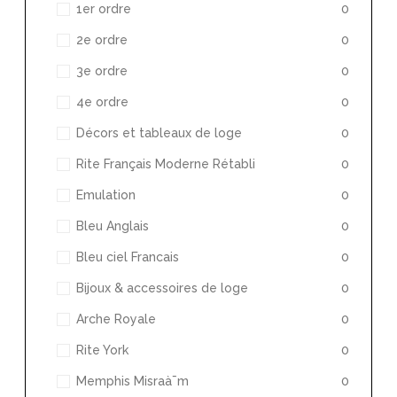
1er ordre
0
2e ordre
0
3e ordre
0
4e ordre
0
Décors et tableaux de loge
0
Rite Français Moderne Rétabli
0
Emulation
0
Bleu Anglais
0
Bleu ciel Francais
0
Bijoux & accessoires de loge
0
Arche Royale
0
Rite York
0
Memphis Misraà¯m
0