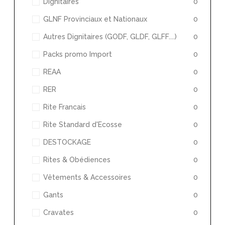
Dignitaires
0
GLNF Provinciaux et Nationaux
0
Autres Dignitaires (GODF, GLDF, GLFF....)
0
Packs promo Import
0
REAA
0
RER
0
Rite Francais
0
Rite Standard d'Ecosse
0
DESTOCKAGE
0
Rites & Obédiences
0
Vêtements & Accessoires
0
Gants
0
Cravates
0