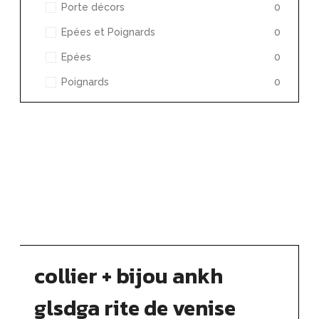
Porte décors
0
Epées et Poignards
0
Epées
0
Poignards
0
collier + bijou ankh
glsdga rite de venise