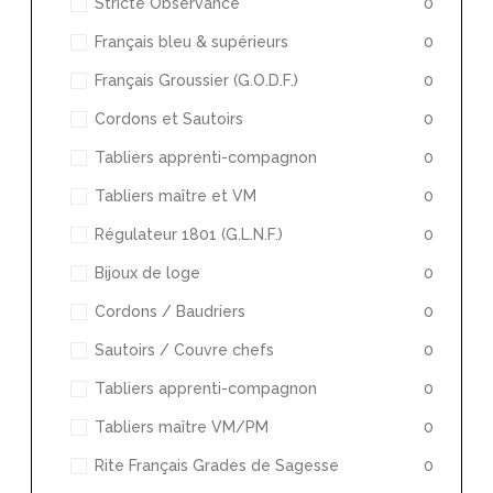
Stricte Observance
0
Français bleu & supérieurs
0
Français Groussier (G.O.D.F.)
0
Cordons et Sautoirs
0
Tabliers apprenti-compagnon
0
Tabliers maître et VM
0
Régulateur 1801 (G.L.N.F.)
0
Bijoux de loge
0
Cordons / Baudriers
0
Sautoirs / Couvre chefs
0
Tabliers apprenti-compagnon
0
Tabliers maître VM/PM
0
Rite Français Grades de Sagesse
0