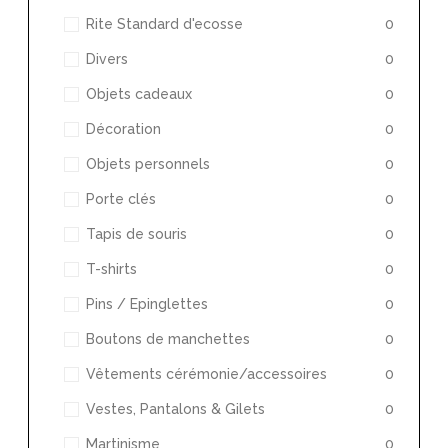
Rite Standard d'ecosse
0
Divers
0
Objets cadeaux
0
Décoration
0
Objets personnels
0
Porte clés
0
Tapis de souris
0
T-shirts
0
Pins / Epinglettes
0
Boutons de manchettes
0
Vêtements cérémonie/accessoires
0
Vestes, Pantalons & Gilets
0
Martinisme
0