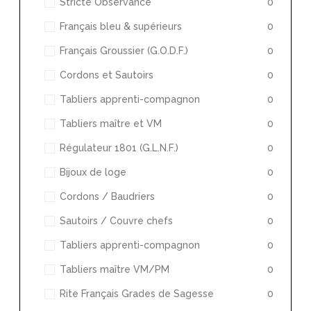
Stricte Observance
0
Français bleu & supérieurs
0
Français Groussier (G.O.D.F.)
0
Cordons et Sautoirs
0
Tabliers apprenti-compagnon
0
Tabliers maître et VM
0
Régulateur 1801 (G.L.N.F.)
0
Bijoux de loge
0
Cordons / Baudriers
0
Sautoirs / Couvre chefs
0
Tabliers apprenti-compagnon
0
Tabliers maître VM/PM
0
Rite Français Grades de Sagesse
0