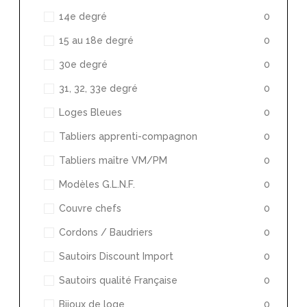
14e degré
0
15 au 18e degré
0
30e degré
0
31, 32, 33e degré
0
Loges Bleues
0
Tabliers apprenti-compagnon
0
Tabliers maître VM/PM
0
Modèles G.L.N.F.
0
Couvre chefs
0
Cordons / Baudriers
0
Sautoirs Discount Import
0
Sautoirs qualité Française
0
Bijoux de loge
0