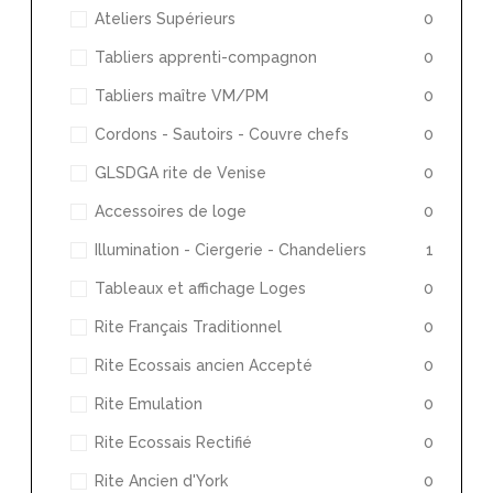
Ateliers Supérieurs
0
Tabliers apprenti-compagnon
0
Tabliers maître VM/PM
0
Cordons - Sautoirs - Couvre chefs
0
GLSDGA rite de Venise
0
Accessoires de loge
0
Illumination - Ciergerie - Chandeliers
1
Tableaux et affichage Loges
0
Rite Français Traditionnel
0
Rite Ecossais ancien Accepté
0
Rite Emulation
0
Rite Ecossais Rectifié
0
Rite Ancien d'York
0