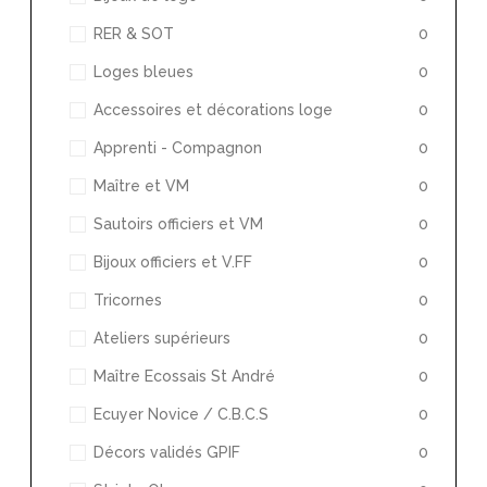
RER & SOT
0
Loges bleues
0
Accessoires et décorations loge
0
Apprenti - Compagnon
0
Maître et VM
0
Sautoirs officiers et VM
0
Bijoux officiers et V.FF
0
Tricornes
0
Ateliers supérieurs
0
Maître Ecossais St André
0
Ecuyer Novice / C.B.C.S
0
Décors validés GPIF
0