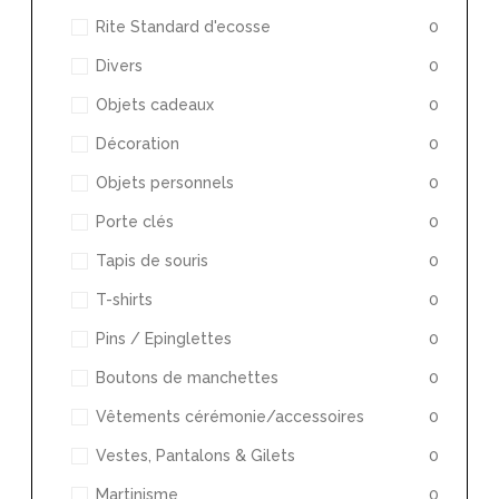
Rite Standard d'ecosse
0
Divers
0
Objets cadeaux
0
Décoration
0
Objets personnels
0
Porte clés
0
Tapis de souris
0
T-shirts
0
Pins / Epinglettes
0
Boutons de manchettes
0
Vêtements cérémonie/accessoires
0
Vestes, Pantalons & Gilets
0
Martinisme
0