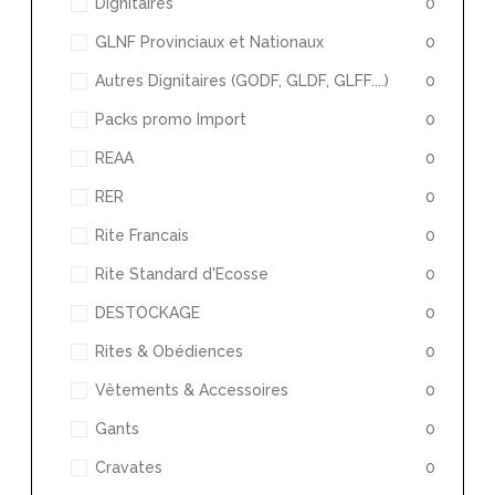
Dignitaires
0
GLNF Provinciaux et Nationaux
0
Autres Dignitaires (GODF, GLDF, GLFF....)
0
Packs promo Import
0
REAA
0
RER
0
Rite Francais
0
Rite Standard d'Ecosse
0
DESTOCKAGE
0
Rites & Obédiences
0
Vêtements & Accessoires
0
Gants
0
Cravates
0