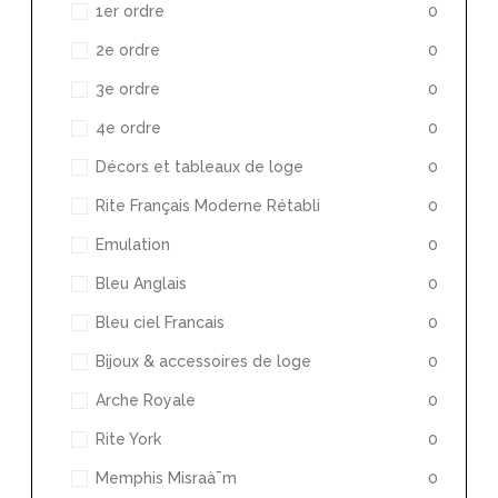
1er ordre
0
2e ordre
0
3e ordre
0
4e ordre
0
Décors et tableaux de loge
0
Rite Français Moderne Rétabli
0
Emulation
0
Bleu Anglais
0
Bleu ciel Francais
0
Bijoux & accessoires de loge
0
Arche Royale
0
Rite York
0
Memphis Misraà¯m
0