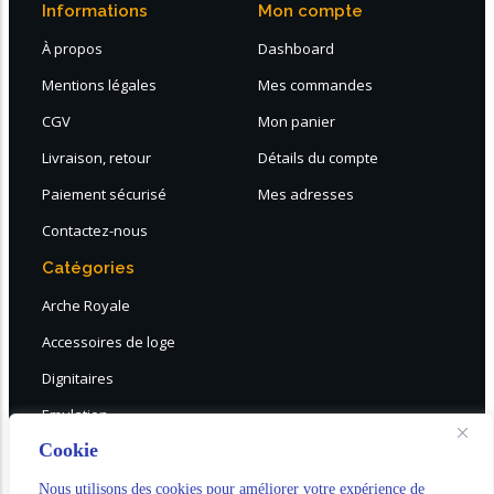
Informations
Mon compte
À propos
Dashboard
Mentions légales
Mes commandes
CGV
Mon panier
Livraison, retour
Détails du compte
Paiement sécurisé
Mes adresses
Contactez-nous
Catégories
Arche Royale
Accessoires de loge
Dignitaires
Emulation
Cookie
DESTOCKAGE
Choix rapide tous rites
Nous utilisons des cookies pour améliorer votre expérience de